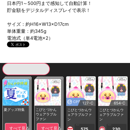
日本円1～500円まで感知して自動計算！
貯金額をデジタルディスプレイで表示！
サイズ：約H16×W13×D17cm
単体重量：約345g
電池式（単4電池×2）
現在提供している景品一覧
CP専用
127-C
654-C
夏グッズ特集
こびとづかん
こびとづかんウ
こびとづかんウ
ウェアラブル
ェアラブルファ
ェアラブルファ
ファン
ン
ン
1PLAY
1PLAY
すべて見る
すべて見る
575
230