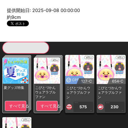
提供開始日: 2025-09-08 00:00:00
約9cm
現在提供している景品一覧
CP専用
127-C
654-C
夏グッズ特集
こびとづかん
こびとづかんウ
こびとづかんウ
ウェアラブル
ェアラブルファ
ェアラブルファ
ファン
ン
ン
1PLAY
1PLAY
すべて見る
すべて見る
575
230
CP
CP