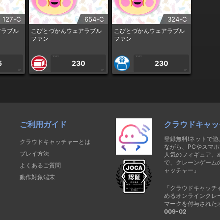
127-C
654-C
324-C
アラブル
こびとづかんウェアラブル
こびとづかんウェアラブル
ファン
ファン
1PLAY
1PLAY
5
230
230
CP
CP
CP
ご利用ガイド
クラウドキャッ
登録無料!ネットで
クラウドキャッチャーとは
ながら、PCやスマホ
プレイ方法
人気のフィギュア、
で、クレーンゲーム
よくあるご質問
ャッチャー」
動作対象端末
「クラウドキャッチ
めるオンラインクレ
マークを付与された
009-02