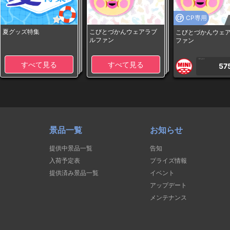
CP専用
夏グッズ特集
こびとづかんウェアラブ
こびとづかんウェ
ルファン
ファン
1PLAY
すべて見る
すべて見る
57
景品一覧
お知らせ
提供中景品一覧
告知
入荷予定表
プライズ情報
提供済み景品一覧
イベント
アップデート
メンテナンス