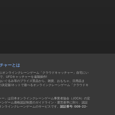
チャーとは
遊ぶオンラインクレーンゲーム「クラウドキャッチャー」自宅にい
で、UFOキャッチャーを遠隔操作!
ぬいぐるみ等のプライズ景品から、雑貨、おもちゃ、日用品ま
の決定版!ネットで遊べるオンラインクレーンゲーム「クラウドキ
ャー」は日本オンラインクレーンゲーム事業者協会（JOCA）の定
ーンゲーム適格認証制度のガイドライン・運営基準に則り、認証
オンラインクレーンゲームのサービスです。
認証番号: 009-22-