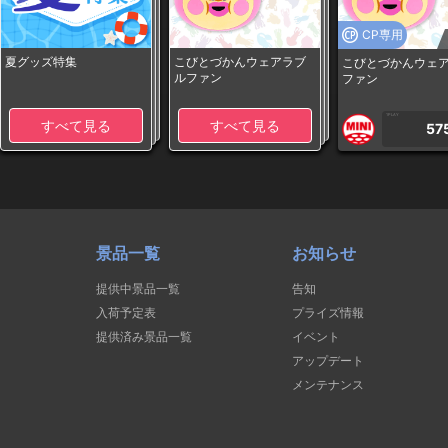
CP専用
夏グッズ特集
こびとづかんウェアラブ
こびとづかんウェ
ルファン
ファン
1PLAY
すべて見る
すべて見る
57
景品一覧
お知らせ
提供中景品一覧
告知
入荷予定表
プライズ情報
提供済み景品一覧
イベント
アップデート
メンテナンス