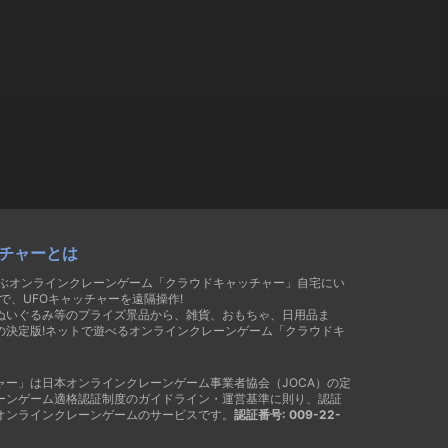
チャーとは
遊ぶオンラインクレーンゲーム「クラウドキャッチャー」自宅にい
で、UFOキャッチャーを遠隔操作!
ぬいぐるみ等のプライズ景品から、雑貨、おもちゃ、日用品ま
の決定版!ネットで遊べるオンラインクレーンゲーム「クラウドキ
ャー」は日本オンラインクレーンゲーム事業者協会（JOCA）の定
ーンゲーム適格認証制度のガイドライン・運営基準に則り、認証
オンラインクレーンゲームのサービスです。
認証番号: 009-22-