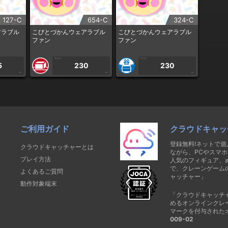
127-C
654-C
324-C
アラブル
こびとづかんウェアラブル
こびとづかんウェアラブル
ファン
ファン
1PLAY
1PLAY
5
230
230
CP
CP
CP
ご利用ガイド
クラウドキャッ
登録無料!ネットで
クラウドキャッチャーとは
ながら、PCやスマホ
プレイ方法
人気のフィギュア、
で、クレーンゲーム
よくあるご質問
ャッチャー」
動作対象端末
「クラウドキャッチ
めるオンラインクレ
マークを付与された
009-02