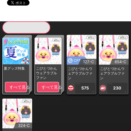
現在提供している景品一覧
CP専用
127-C
654-C
夏グッズ特集
こびとづかん
こびとづかんウ
こびとづかんウ
ウェアラブル
ェアラブルファ
ェアラブルファ
ファン
ン
ン
1PLAY
1PLAY
すべて見る
すべて見る
575
230
CP
CP
324-C