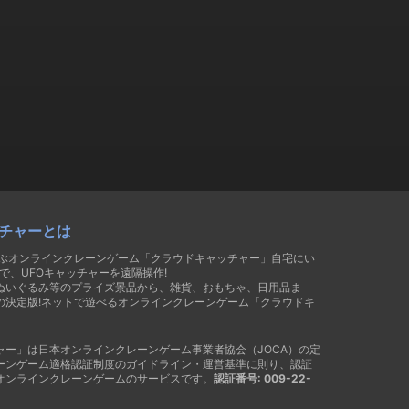
チャーとは
遊ぶオンラインクレーンゲーム「クラウドキャッチャー」自宅にい
で、UFOキャッチャーを遠隔操作!
ぬいぐるみ等のプライズ景品から、雑貨、おもちゃ、日用品ま
の決定版!ネットで遊べるオンラインクレーンゲーム「クラウドキ
ャー」は日本オンラインクレーンゲーム事業者協会（JOCA）の定
ーンゲーム適格認証制度のガイドライン・運営基準に則り、認証
オンラインクレーンゲームのサービスです。
認証番号: 009-22-