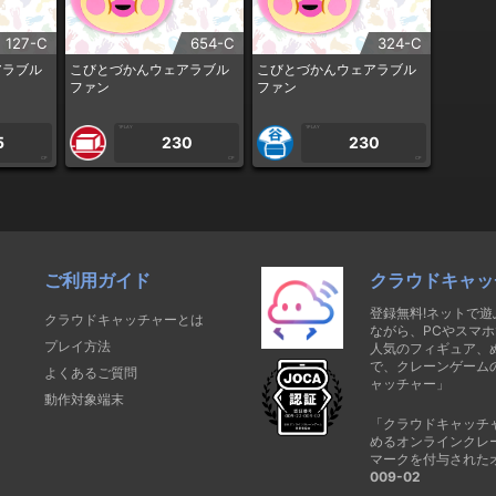
127-C
654-C
324-C
アラブル
こびとづかんウェアラブル
こびとづかんウェアラブル
ファン
ファン
1PLAY
1PLAY
5
230
230
CP
CP
CP
ご利用ガイド
クラウドキャッ
登録無料!ネットで
クラウドキャッチャーとは
ながら、PCやスマホ
プレイ方法
人気のフィギュア、
で、クレーンゲーム
よくあるご質問
ャッチャー」
動作対象端末
「クラウドキャッチ
めるオンラインクレ
マークを付与された
009-02