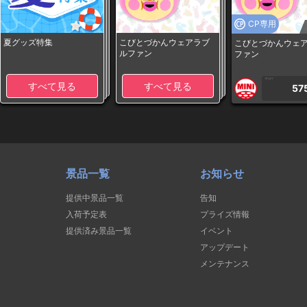
CP専用
夏グッズ特集
こびとづかんウェアラブ
こびとづかんウェ
ルファン
ファン
1PLAY
すべて見る
すべて見る
57
景品一覧
お知らせ
提供中景品一覧
告知
入荷予定表
プライズ情報
提供済み景品一覧
イベント
アップデート
メンテナンス