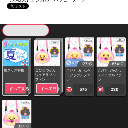
現在提供している景品一覧
CP専用
127-C
654-C
夏グッズ特集
こびとづかん
こびとづかんウ
こびとづかんウ
ウェアラブル
ェアラブルファ
ェアラブルファ
ファン
ン
ン
1PLAY
1PLAY
すべて見る
すべて見る
575
230
CP
CP
324-C