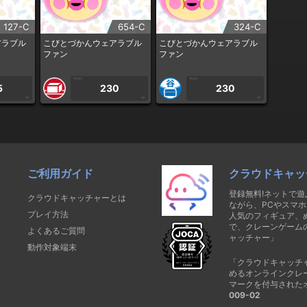
127-C
654-C
324-C
アラブル
こびとづかんウェアラブル
こびとづかんウェアラブル
ファン
ファン
1PLAY
1PLAY
5
230
230
CP
CP
CP
ご利用ガイド
クラウドキャッ
登録無料!ネットで
クラウドキャッチャーとは
ながら、PCやスマホ
プレイ方法
人気のフィギュア、
で、クレーンゲーム
よくあるご質問
ャッチャー」
動作対象端末
「クラウドキャッチ
めるオンラインクレ
マークを付与された
009-02