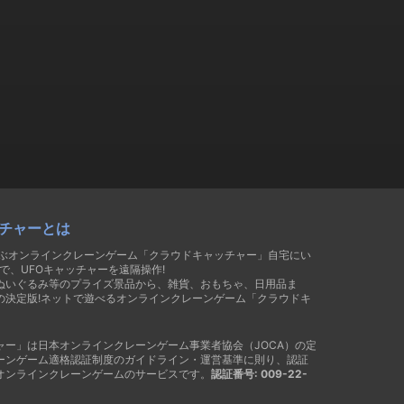
チャーとは
遊ぶオンラインクレーンゲーム「クラウドキャッチャー」自宅にい
で、UFOキャッチャーを遠隔操作!
ぬいぐるみ等のプライズ景品から、雑貨、おもちゃ、日用品ま
の決定版!ネットで遊べるオンラインクレーンゲーム「クラウドキ
ャー」は日本オンラインクレーンゲーム事業者協会（JOCA）の定
ーンゲーム適格認証制度のガイドライン・運営基準に則り、認証
オンラインクレーンゲームのサービスです。
認証番号: 009-22-