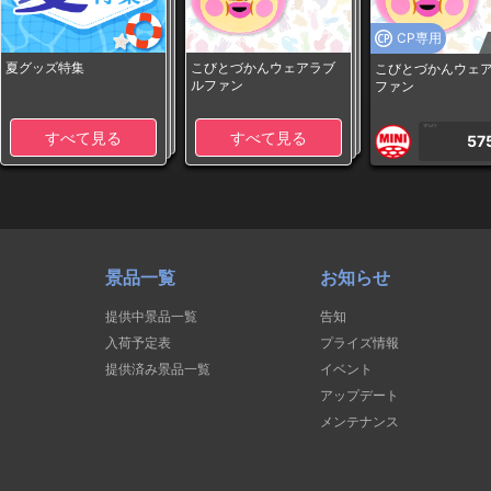
CP専用
夏グッズ特集
こびとづかんウェアラブ
こびとづかんウェ
ルファン
ファン
1PLAY
すべて見る
すべて見る
57
景品一覧
お知らせ
提供中景品一覧
告知
入荷予定表
プライズ情報
提供済み景品一覧
イベント
アップデート
メンテナンス