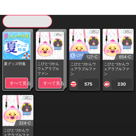
現在提供している景品一覧
CP専用
127-C
654-C
夏グッズ特集
こびとづかん
こびとづかんウ
こびとづかんウ
ウェアラブル
ェアラブルファ
ェアラブルファ
ファン
ン
ン
1PLAY
1PLAY
すべて見る
すべて見る
575
230
CP
CP
324-C
こびとづかんウ
ェアラブルファ