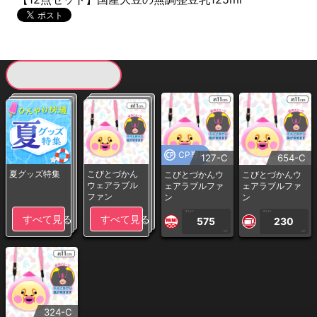
現在提供している景品一覧
CP専用
127-C
654-C
夏グッズ特集
こびとづかん
こびとづかんウ
こびとづかんウ
ウェアラブル
ェアラブルファ
ェアラブルファ
ファン
ン
ン
1PLAY
1PLAY
すべて見る
すべて見る
575
230
CP
CP
324-C