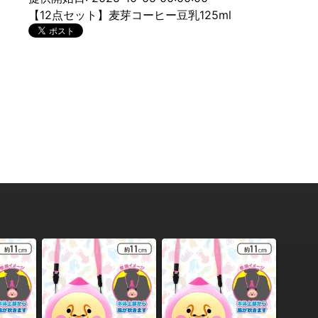
【12点セット】麦芽コーヒー豆乳125ml