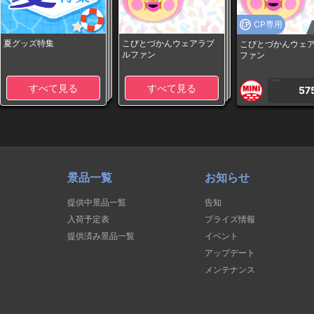
CP専用
夏グッズ特集
こびとづかんウェアラブ
こびとづかんウェ
ルファン
ファン
1PLAY
すべて見る
すべて見る
57
景品一覧
お知らせ
提供中景品一覧
告知
入荷予定表
プライズ情報
提供済み景品一覧
イベント
アップデート
メンテナンス