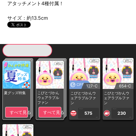
アタッチメント4種付属！
サイズ：約13.5cm
現在提供している景品一覧
CP専用
127-C
654-C
夏グッズ特集
こびとづかん
こびとづかんウ
こびとづかんウ
ウェアラブル
ェアラブルファ
ェアラブルファ
ファン
ン
ン
1PLAY
1PLAY
すべて見る
すべて見る
575
230
CP
CP