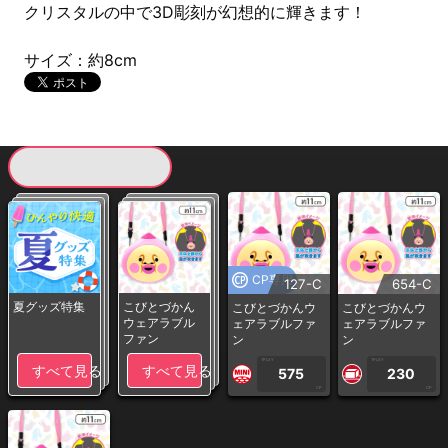
クリスタルの中で3D彫刻が幻想的に輝きます！
サイズ：約8cm
現在提供している景品一覧
CP専用
127-C
654-C
夏グッズ特集
こびとづかん
こびとづかんウ
こびとづかんウ
ウェアラブル
ェアラブルファ
ェアラブルファ
ファン
ン
ン
1PLAY
1PLAY
すべて見る
すべて見る
575
230
CP
CP