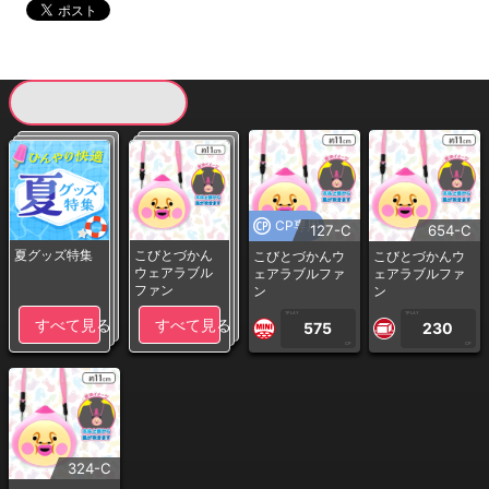
現在提供している景品一覧
CP専用
127-C
654-C
夏グッズ特集
こびとづかん
こびとづかんウ
こびとづかんウ
ウェアラブル
ェアラブルファ
ェアラブルファ
ファン
ン
ン
1PLAY
1PLAY
すべて見る
すべて見る
575
230
CP
CP
324-C