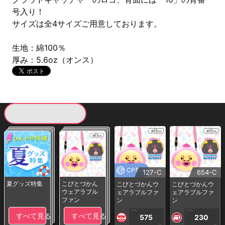
号入り！
サイズは全4サイズご用意しております。
生地：綿100％
厚み：5.6oz（オンス）
現在提供している景品一覧
CP専用
127-C
654-C
夏グッズ特集
こびとづかん
こびとづかんウ
こびとづかんウ
ウェアラブル
ェアラブルファ
ェアラブルファ
ファン
ン
ン
1PLAY
1PLAY
すべて見る
すべて見る
575
230
CP
CP