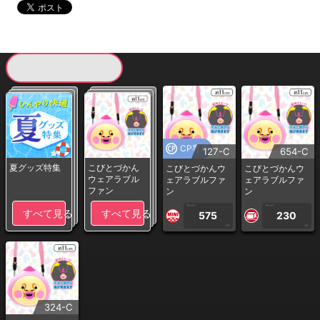
現在提供している景品一覧
CP専用
127-C
654-C
夏グッズ特集
こびとづかん
こびとづかんウ
こびとづかんウ
ウェアラブル
ェアラブルファ
ェアラブルファ
ファン
ン
ン
1PLAY
1PLAY
すべて見る
すべて見る
575
230
CP
CP
324-C