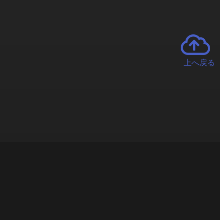
上へ戻る
チャーとは
遊ぶオンラインクレーンゲーム「クラウドキャッチャー」自宅にい
で、UFOキャッチャーを遠隔操作!