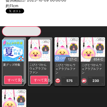
提供開始日: 2025-10-09 00:00:00
約11cm
現在提供している景品一覧
CP専用
127-C
654-C
夏グッズ特集
こびとづかん
こびとづかんウ
こびとづかんウ
ウェアラブル
ェアラブルファ
ェアラブルファ
ファン
ン
ン
1PLAY
1PLAY
すべて見る
すべて見る
575
230
CP
CP