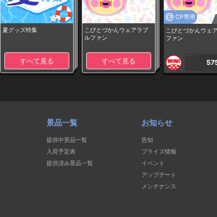
CP専用
夏グッズ特集
こびとづかんウェアラブ
こびとづかんウェ
ルファン
ファン
1PLAY
すべて見る
すべて見る
57
景品一覧
お知らせ
提供中景品一覧
告知
入荷予定表
プライズ情報
提供済み景品一覧
イベント
アップデート
メンテナンス