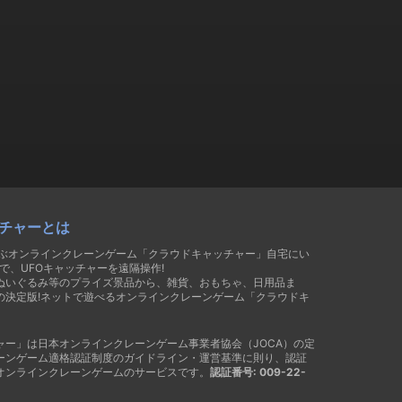
チャーとは
遊ぶオンラインクレーンゲーム「クラウドキャッチャー」自宅にい
で、UFOキャッチャーを遠隔操作!
ぬいぐるみ等のプライズ景品から、雑貨、おもちゃ、日用品ま
の決定版!ネットで遊べるオンラインクレーンゲーム「クラウドキ
ャー」は日本オンラインクレーンゲーム事業者協会（JOCA）の定
ーンゲーム適格認証制度のガイドライン・運営基準に則り、認証
オンラインクレーンゲームのサービスです。
認証番号: 009-22-