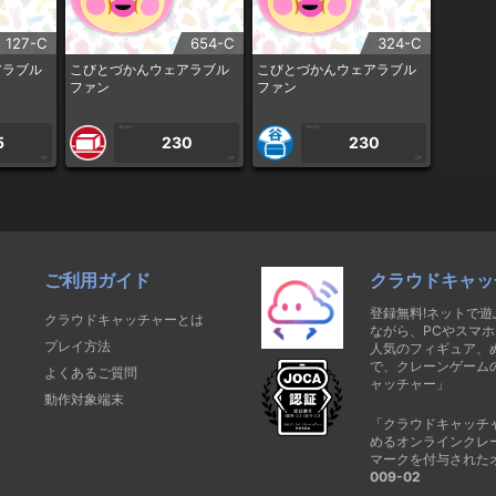
127-C
654-C
324-C
アラブル
こびとづかんウェアラブル
こびとづかんウェアラブル
ファン
ファン
1PLAY
1PLAY
5
230
230
CP
CP
CP
ご利用ガイド
クラウドキャッ
登録無料!ネットで
クラウドキャッチャーとは
ながら、PCやスマホ
プレイ方法
人気のフィギュア、
で、クレーンゲーム
よくあるご質問
ャッチャー」
動作対象端末
「クラウドキャッチ
めるオンラインクレ
マークを付与された
009-02