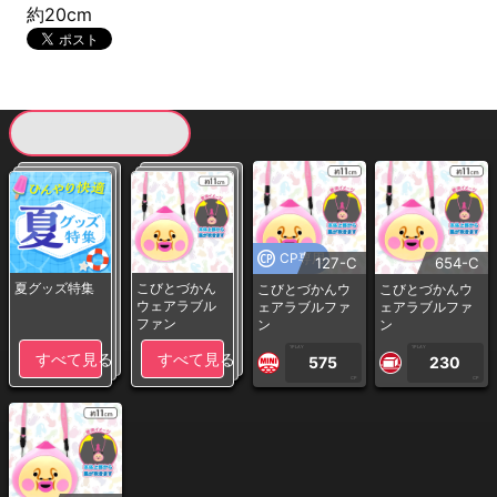
約20cm
現在提供している景品一覧
CP専用
127-C
654-C
夏グッズ特集
こびとづかん
こびとづかんウ
こびとづかんウ
ウェアラブル
ェアラブルファ
ェアラブルファ
ファン
ン
ン
1PLAY
1PLAY
すべて見る
すべて見る
575
230
CP
CP