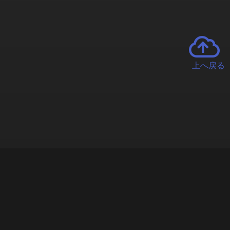
上へ戻る
チャーとは
遊ぶオンラインクレーンゲーム「クラウドキャッチャー」自宅にい
で、UFOキャッチャーを遠隔操作!