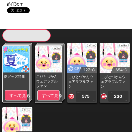
約13cm
現在提供している景品一覧
CP専用
127-C
654-C
夏グッズ特集
こびとづかん
こびとづかんウ
こびとづかんウ
ウェアラブル
ェアラブルファ
ェアラブルファ
ファン
ン
ン
1PLAY
1PLAY
すべて見る
すべて見る
575
230
CP
CP