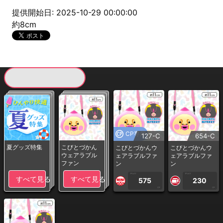
提供開始日: 2025-10-29 00:00:00
約8cm
現在提供している景品一覧
CP専用
127-C
654-C
夏グッズ特集
こびとづかん
こびとづかんウ
こびとづかんウ
ウェアラブル
ェアラブルファ
ェアラブルファ
ファン
ン
ン
1PLAY
1PLAY
すべて見る
すべて見る
575
230
CP
CP