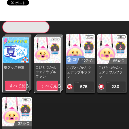
現在提供している景品一覧
CP専用
127-C
654-C
夏グッズ特集
こびとづかん
こびとづかんウ
こびとづかんウ
ウェアラブル
ェアラブルファ
ェアラブルファ
ファン
ン
ン
1PLAY
1PLAY
すべて見る
すべて見る
575
230
CP
CP
324-C