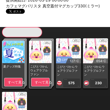
提供開始日: 2026-03-29 00:00:00
カフェマグバリスタ 真空蓋付マグカップ330(ミラー)
現在提供している景品一覧
CP専用
127-C
654-C
夏グッズ特集
こびとづかん
こびとづかんウ
こびとづかんウ
ウェアラブル
ェアラブルファ
ェアラブルファ
ファン
ン
ン
1PLAY
1PLAY
すべて見る
すべて見る
575
230
CP
CP