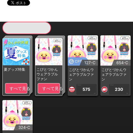
現在提供している景品一覧
CP専用
127-C
654-C
夏グッズ特集
こびとづかん
こびとづかんウ
こびとづかんウ
ウェアラブル
ェアラブルファ
ェアラブルファ
ファン
ン
ン
1PLAY
1PLAY
すべて見る
すべて見る
575
230
CP
CP
324-C