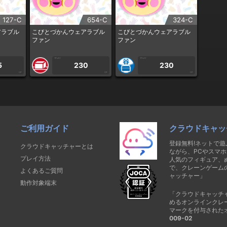
127-C
654-C
324-C
アラブル
こびとづかんウェアラブル
こびとづかんウェアラブル
ファン
ファン
1PLAY
1PLAY
5
230
230
CP
CP
CP
ご利用ガイド
クラウドキャッ
登録無料!ネットで
クラウドキャッチャーとは
ながら、PCやスマホ
プレイ方法
人気のフィギュア、
で、クレーンゲーム
よくあるご質問
ャッチャー」
動作対象端末
「クラウドキャッチ
めるオンラインクレ
マークを付与された
009-02