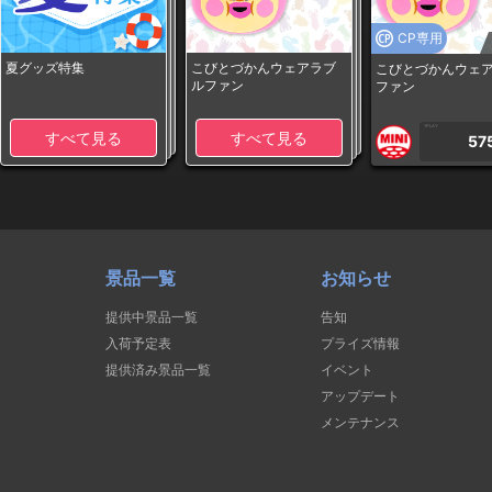
CP専用
夏グッズ特集
こびとづかんウェアラブ
こびとづかんウェ
ルファン
ファン
1PLAY
すべて見る
すべて見る
57
景品一覧
お知らせ
提供中景品一覧
告知
入荷予定表
プライズ情報
提供済み景品一覧
イベント
アップデート
メンテナンス