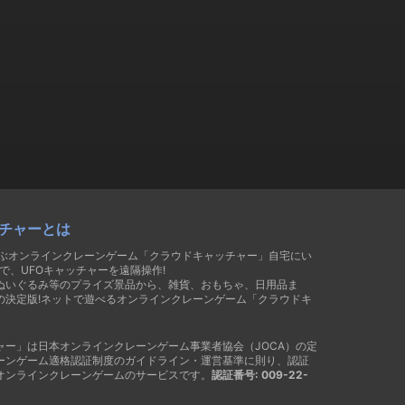
チャーとは
遊ぶオンラインクレーンゲーム「クラウドキャッチャー」自宅にい
で、UFOキャッチャーを遠隔操作!
ぬいぐるみ等のプライズ景品から、雑貨、おもちゃ、日用品ま
の決定版!ネットで遊べるオンラインクレーンゲーム「クラウドキ
ャー」は日本オンラインクレーンゲーム事業者協会（JOCA）の定
ーンゲーム適格認証制度のガイドライン・運営基準に則り、認証
オンラインクレーンゲームのサービスです。
認証番号: 009-22-