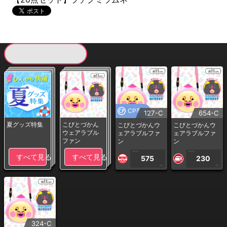
現在提供している景品一覧
CP専用
127-C
654-C
夏グッズ特集
こびとづかん
こびとづかんウ
こびとづかんウ
ウェアラブル
ェアラブルファ
ェアラブルファ
ファン
ン
ン
1PLAY
1PLAY
すべて見る
すべて見る
575
230
CP
CP
324-C