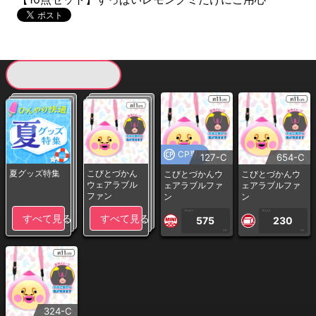
現在提供している景品一覧
CP専用
127-C
654-C
夏グッズ特集
こびとづかん
こびとづかんウ
こびとづかんウ
ウェアラブル
ェアラブルファ
ェアラブルファ
ファン
ン
ン
1PLAY
1PLAY
すべて見る
すべて見る
575
230
CP
CP
324-C