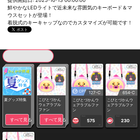
提供開始日: 2025-10-13 00:00:00
鮮やかなLEDライトで近未来な雰囲気のキーボード＆マ
ウスセットが登場！
着脱式のキーキャップなのでカスタマイズが可能です！
現在提供している景品一覧
CP専用
127-C
654-C
夏グッズ特集
こびとづかん
こびとづかんウ
こびとづかんウ
ウェアラブル
ェアラブルファ
ェアラブルファ
ファン
ン
ン
1PLAY
1PLAY
すべて見る
すべて見る
575
230
CP
CP