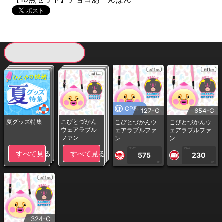
現在提供している景品一覧
CP専用
127-C
654-C
夏グッズ特集
こびとづかん
こびとづかんウ
こびとづかんウ
ウェアラブル
ェアラブルファ
ェアラブルファ
ファン
ン
ン
1PLAY
1PLAY
すべて見る
すべて見る
575
230
CP
CP
324-C