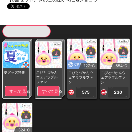
現在提供している景品一覧
CP専用
127-C
654-C
夏グッズ特集
こびとづかん
こびとづかんウ
こびとづかんウ
ウェアラブル
ェアラブルファ
ェアラブルファ
ファン
ン
ン
1PLAY
1PLAY
すべて見る
すべて見る
575
230
CP
CP
324-C