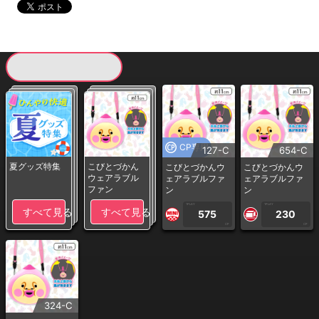
現在提供している景品一覧
CP専用
127-C
654-C
夏グッズ特集
こびとづかん
こびとづかんウ
こびとづかんウ
ウェアラブル
ェアラブルファ
ェアラブルファ
ファン
ン
ン
1PLAY
1PLAY
すべて見る
すべて見る
575
230
CP
CP
324-C