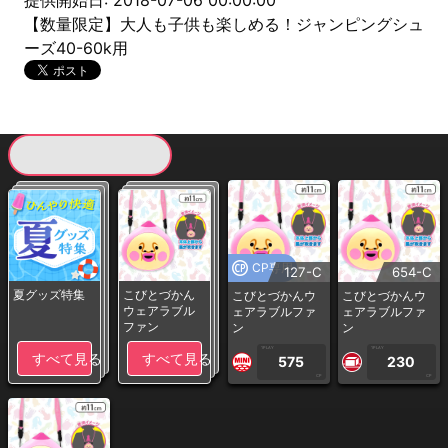
提供開始日: 2018-07-06 00:00:00
【数量限定】大人も子供も楽しめる！ジャンピングシュ
ーズ40-60k用
現在提供している景品一覧
CP専用
127-C
654-C
夏グッズ特集
こびとづかん
こびとづかんウ
こびとづかんウ
ウェアラブル
ェアラブルファ
ェアラブルファ
ファン
ン
ン
1PLAY
1PLAY
すべて見る
すべて見る
575
230
CP
CP