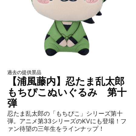
過去の提供景品
【浦風藤内】忍たま乱太郎
もちぴこぬいぐるみ 第十
弾
忍たま乱太郎の「もちぴこ」シリーズ第十
弾。アニメ第33シリーズのKVにも登場！フ
ァン待望の三年生をラインナップ！