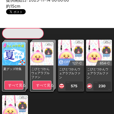
提供開始日: 2025-11-14 00:00:00
約15cm
現在提供している景品一覧
CP専用
127-C
654-C
夏グッズ特集
こびとづかん
こびとづかんウ
こびとづかんウ
ウェアラブル
ェアラブルファ
ェアラブルファ
ファン
ン
ン
1PLAY
1PLAY
すべて見る
すべて見る
575
230
CP
CP