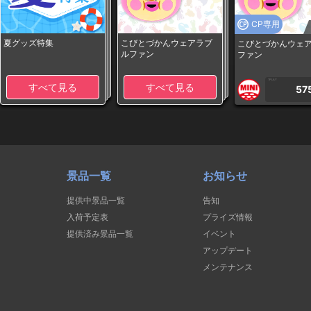
CP専用
夏グッズ特集
こびとづかんウェアラブ
こびとづかんウェ
ルファン
ファン
1PLAY
すべて見る
すべて見る
57
景品一覧
お知らせ
提供中景品一覧
告知
入荷予定表
プライズ情報
提供済み景品一覧
イベント
アップデート
メンテナンス