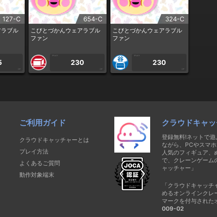
127-C
654-C
324-C
アラブル
こびとづかんウェアラブル
こびとづかんウェアラブル
ファン
ファン
1PLAY
1PLAY
5
230
230
CP
CP
CP
ご利用ガイド
クラウドキャッ
登録無料!ネットで
クラウドキャッチャーとは
ながら、PCやスマホ
プレイ方法
人気のフィギュア、
で、クレーンゲーム
よくあるご質問
ャッチャー」
動作対象端末
「クラウドキャッチ
めるオンラインクレ
マークを付与された
009-02