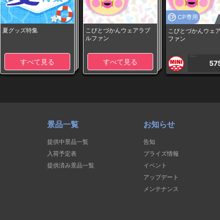
CP専用
夏グッズ特集
こびとづかんウェアラブ
こびとづかんウェ
ルファン
ファン
1PLAY
すべて見る
すべて見る
57
景品一覧
お知らせ
提供中景品一覧
告知
入荷予定表
プライズ情報
提供済み景品一覧
イベント
アップデート
メンテナンス