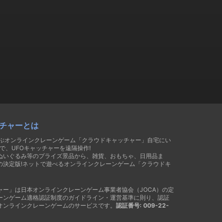
チャーとは
遊ぶオンラインクレーンゲーム「クラウドキャッチャー」自宅にい
で、UFOキャッチャーを遠隔操作!
ぬいぐるみ等のプライズ景品から、雑貨、おもちゃ、日用品ま
の決定版!ネットで遊べるオンラインクレーンゲーム「クラウドキ
ャー」は日本オンラインクレーンゲーム事業者協会（JOCA）の定
ーンゲーム適格認証制度のガイドライン・運営基準に則り、認証
オンラインクレーンゲームのサービスです。
認証番号: 009-22-