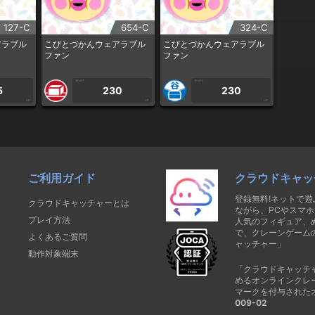
127-C
654-C
324-C
アラブル
こびとづかんウェアラブル
こびとづかんウェアラブル
ファン
ファン
1PLAY
1PLAY
5
230
230
CP
CP
CP
ご利用ガイド
クラウドキャッ
登録無料!ネットで
クラウドキャッチャーとは
ながら、PCやスマホ
プレイ方法
人気のフィギュア、
で、クレーンゲーム
よくあるご質問
ャッチャー」
動作対象端末
「クラウドキャッチ
めるオンラインクレ
マークを付与された
009-02