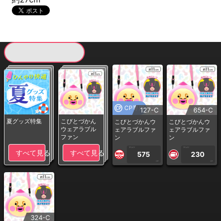
現在提供している景品一覧
CP専用
127-C
654-C
夏グッズ特集
こびとづかん
こびとづかんウ
こびとづかんウ
ウェアラブル
ェアラブルファ
ェアラブルファ
ファン
ン
ン
1PLAY
1PLAY
すべて見る
すべて見る
575
230
CP
CP
324-C