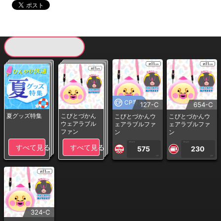
現在提供している景品一覧
CP専用
127-C
654-C
夏グッズ特集
こびとづかん
こびとづかんウ
こびとづかんウ
ウェアラブル
ェアラブルファ
ェアラブルファ
ファン
ン
ン
1PLAY
1PLAY
すべて見る
すべて見る
575
230
CP
CP
324-C