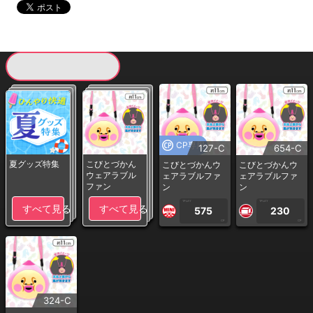
現在提供している景品一覧
CP専用
127-C
654-C
夏グッズ特集
こびとづかん
こびとづかんウ
こびとづかんウ
ウェアラブル
ェアラブルファ
ェアラブルファ
ファン
ン
ン
1PLAY
1PLAY
すべて見る
すべて見る
575
230
CP
CP
324-C