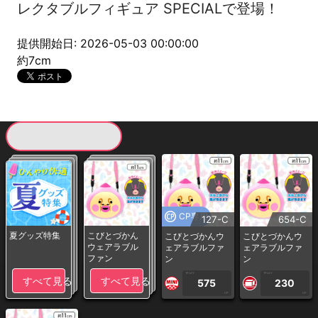
レクタブルフィギュア SPECIALで登場！
提供開始日: 2026-05-03 00:00:00
約7cm
現在提供している景品一覧
CP専用
127-C
654-C
夏グッズ特集
こびとづかん
こびとづかんウ
こびとづかんウ
ウェアラブル
ェアラブルファ
ェアラブルファ
ファン
ン
ン
1PLAY
1PLAY
すべて見る
すべて見る
575
230
CP
CP