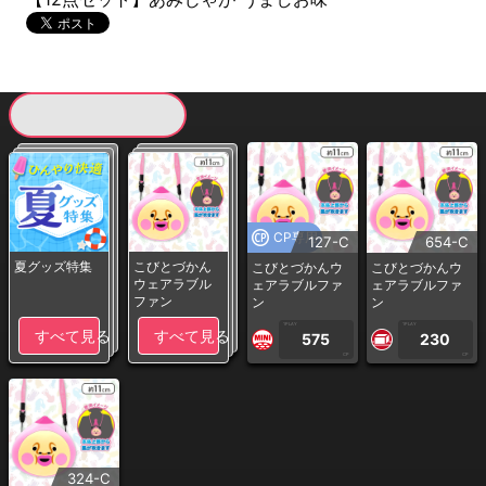
現在提供している景品一覧
CP専用
127-C
654-C
夏グッズ特集
こびとづかん
こびとづかんウ
こびとづかんウ
ウェアラブル
ェアラブルファ
ェアラブルファ
ファン
ン
ン
1PLAY
1PLAY
すべて見る
すべて見る
575
230
CP
CP
324-C