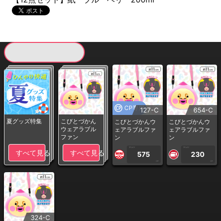
現在提供している景品一覧
CP専用
127-C
654-C
夏グッズ特集
こびとづかん
こびとづかんウ
こびとづかんウ
ウェアラブル
ェアラブルファ
ェアラブルファ
ファン
ン
ン
1PLAY
1PLAY
すべて見る
すべて見る
575
230
CP
CP
324-C