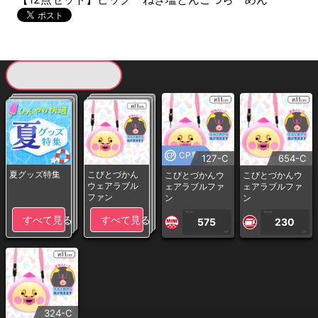
現在提供している景品一覧
CP専用
127-C
654-C
夏グッズ特集
こびとづかん
こびとづかんウ
こびとづかんウ
ウェアラブル
ェアラブルファ
ェアラブルファ
ファン
ン
ン
1PLAY
1PLAY
すべて見る
すべて見る
575
230
CP
CP
324-C