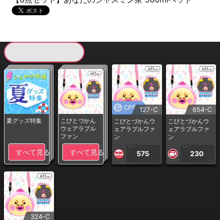
現在提供している景品一覧
CP専用
127-C
654-C
夏グッズ特集
こびとづかん
こびとづかんウ
こびとづかんウ
ウェアラブル
ェアラブルファ
ェアラブルファ
ファン
ン
ン
1PLAY
1PLAY
すべて見る
すべて見る
575
230
CP
CP
324-C