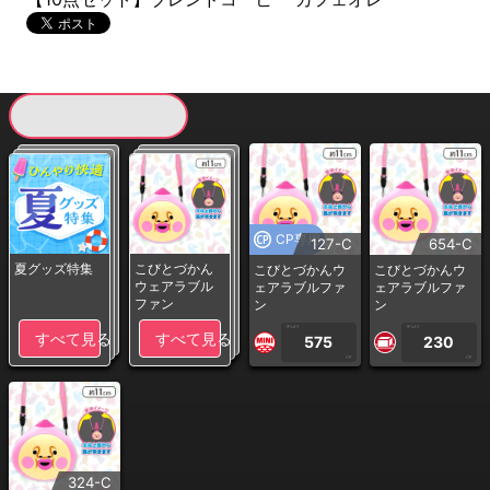
現在提供している景品一覧
CP専用
127-C
654-C
夏グッズ特集
こびとづかん
こびとづかんウ
こびとづかんウ
ウェアラブル
ェアラブルファ
ェアラブルファ
ファン
ン
ン
1PLAY
1PLAY
すべて見る
すべて見る
575
230
CP
CP
324-C