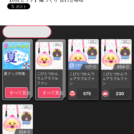
現在提供している景品一覧
CP専用
127-C
654-C
夏グッズ特集
こびとづかん
こびとづかんウ
こびとづかんウ
ウェアラブル
ェアラブルファ
ェアラブルファ
ファン
ン
ン
1PLAY
1PLAY
すべて見る
すべて見る
575
230
CP
CP
324-C