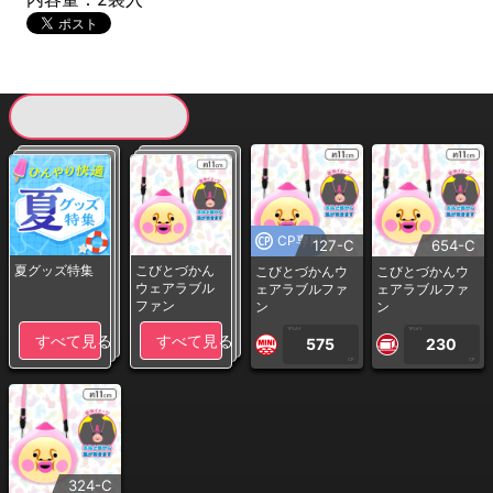
現在提供している景品一覧
CP専用
127-C
654-C
夏グッズ特集
こびとづかん
こびとづかんウ
こびとづかんウ
ウェアラブル
ェアラブルファ
ェアラブルファ
ファン
ン
ン
1PLAY
1PLAY
すべて見る
すべて見る
575
230
CP
CP
324-C