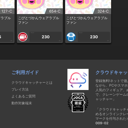
127-C
654-C
324-C
アラブル
こびとづかんウェアラブル
こびとづかんウェアラブル
ファン
ファン
1PLAY
1PLAY
5
230
230
CP
CP
CP
ご利用ガイド
クラウドキャッ
登録無料!ネットで
クラウドキャッチャーとは
ながら、PCやスマホ
プレイ方法
人気のフィギュア、
で、クレーンゲーム
よくあるご質問
ャッチャー」
動作対象端末
「クラウドキャッチ
めるオンラインクレ
マークを付与された
009-02