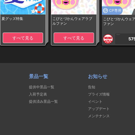
CP専用
夏グッズ特集
こびとづかんウェアラブ
こびとづかんウェ
ルファン
ファン
1PLAY
すべて見る
すべて見る
57
景品一覧
お知らせ
提供中景品一覧
告知
入荷予定表
プライズ情報
提供済み景品一覧
イベント
アップデート
メンテナンス