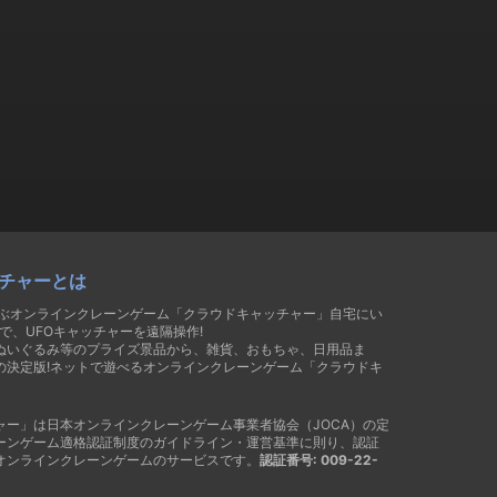
チャーとは
遊ぶオンラインクレーンゲーム「クラウドキャッチャー」自宅にい
で、UFOキャッチャーを遠隔操作!
ぬいぐるみ等のプライズ景品から、雑貨、おもちゃ、日用品ま
の決定版!ネットで遊べるオンラインクレーンゲーム「クラウドキ
ャー」は日本オンラインクレーンゲーム事業者協会（JOCA）の定
ーンゲーム適格認証制度のガイドライン・運営基準に則り、認証
オンラインクレーンゲームのサービスです。
認証番号: 009-22-